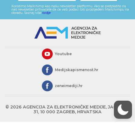
Koristimo Mailchimp kao našu newsletter platformu. Ako se pretplatite na
naš newsletter prihvaćate da će vaši podaci biti proslijeđeni Mailchimpu na
obradu. Saznaj više
ovdje
.
Youtube
Medijskapismenost.hr
zeneimediji.hr
© 2026 AGENCIJA ZA ELEKTRONIČKE MEDIJE, JAGIĆEVA
31, 10 000 ZAGREB, HRVATSKA