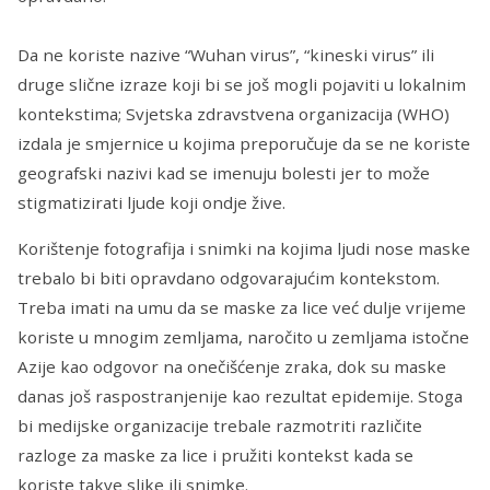
Da ne koriste nazive “Wuhan virus”, “kineski virus” ili
druge slične izraze koji bi se još mogli pojaviti u lokalnim
kontekstima; Svjetska zdravstvena organizacija (WHO)
izdala je smjernice u kojima preporučuje da se ne koriste
geografski nazivi kad se imenuju bolesti jer to može
stigmatizirati ljude koji ondje žive.
Korištenje fotografija i snimki na kojima ljudi nose maske
trebalo bi biti opravdano odgovarajućim kontekstom.
Treba imati na umu da se maske za lice već dulje vrijeme
koriste u mnogim zemljama, naročito u zemljama istočne
Azije kao odgovor na onečišćenje zraka, dok su maske
danas još raspostranjenije kao rezultat epidemije. Stoga
bi medijske organizacije trebale razmotriti različite
razloge za maske za lice i pružiti kontekst kada se
koriste takve slike ili snimke.