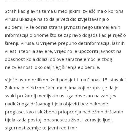
Strah kao glavna tema u medijskim izvješćima o korona
virusu ukazuje na to da je veći dio izvještavanja o
epidemiji više odraz straha javnosti nego utemeljenih
informacija o onome što se zapravo događa kad je riječ o
širenju virusa. U vrijeme prepuno dezinformacija, lažnih
vijesti i teorija zavjere, vrijedno je upozoriti javnost na
opasnost koja dolazi od ove zarazne emocije zbog
neizvjesnosti oko daljnjeg širenja epidemije.
Vijeće ovom prilikom želi podsjetiti na članak 15. stavak 1
Zakona o elektroničkim medijima koji propisuje da je
svaki pružatelj medijskih usluga obvezan na zahtjev
nadležnoga državnog tijela objaviti bez naknade
proglase, kao i službena priopćenja nadležnih državnih
tijela kada postoji opasnost za život i zdravlje ljudi,
sigurnost zemlje te javni red i mir.