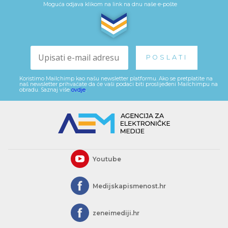
Moguća odjava klikom na link na dnu naše e-pošte
Koristimo Mailchimp kao našu newsletter platformu. Ako se pretplatite na
naš newsletter prihvaćate da će vaši podaci biti proslijeđeni Mailchimpu na
obradu. Saznaj više
ovdje
.
Youtube
Medijskapismenost.hr
zeneimediji.hr