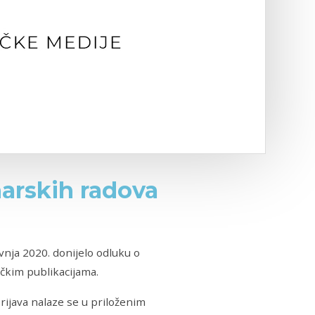
narskih radova
avnja 2020. donijelo odluku o
ičkim publikacijama.
rijava nalaze se u priloženim