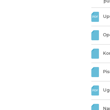
pu
Upu
Opć
Ko
Pi
Ug
Nar