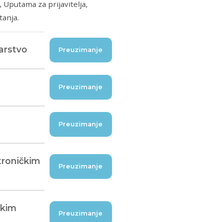
Uputama za prijavitelja,
tanja.
arstvo
Preuzimanje
Preuzimanje
Preuzimanje
troničkim
Preuzimanje
čkim
Preuzimanje