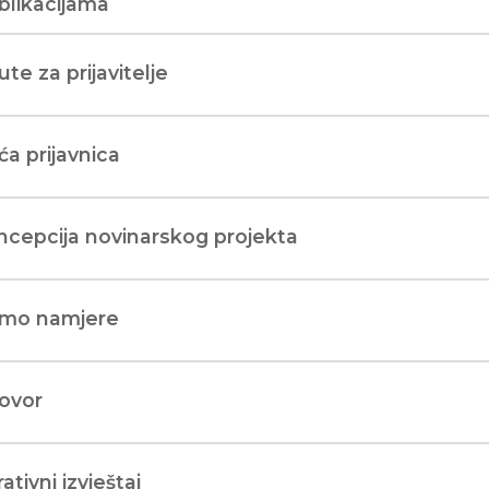
blikacijama
te za prijavitelje
a prijavnica
ncepcija novinarskog projekta
smo namjere
ovor
ativni izvještaj