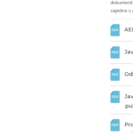
dokumenti
zajedno s 
AEM
Jav
Odl
Jav
pu
Pro