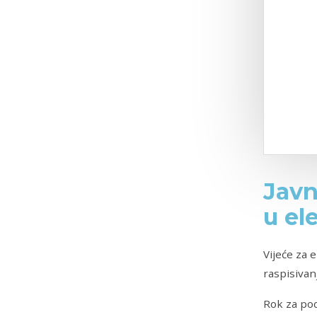
Javn
u el
Vijeće za 
raspisivan
Rok za pod