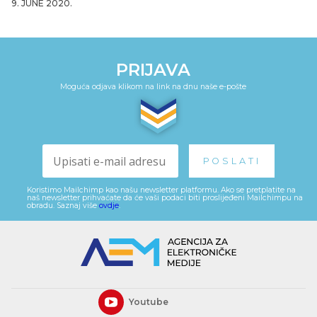
9. JUNE 2020.
PRIJAVA
Moguća odjava klikom na link na dnu naše e-pošte
Koristimo Mailchimp kao našu newsletter platformu. Ako se pretplatite na
naš newsletter prihvaćate da će vaši podaci biti proslijeđeni Mailchimpu na
obradu. Saznaj više
ovdje
.
Youtube