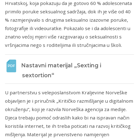
Hrvatskoj, koja pokazuju da je gotovo 60 % adolescenata
primilo poruke seksualnog sadržaja, dok ih je više od 40
% razmjenjivalo s drugima seksualno izazovne poruke,
fotografije ili videouratke. Pokazalo se i da adolescenti u
znatno većoj mjeri više razgovaraju o seksualnosti s
vršnjacima nego s roditeljima ili stručnjacima u školi.
Nastavni materijal „Sexting i 
sextortion“
U partnerstvu s veleposlanstvom Kraljevine Norveške
objavljen je i priručnik „Kritičko razmišljanje u digitalnom
okruženju“, koji je razvila Norveška agencija za medije.
Djeca trebaju pomoć odraslih kako bi na ispravan način
koristila internet, te ih treba poticati na razvoj kritičkog
mišljenja. Materijal je prvenstveno namijenjen