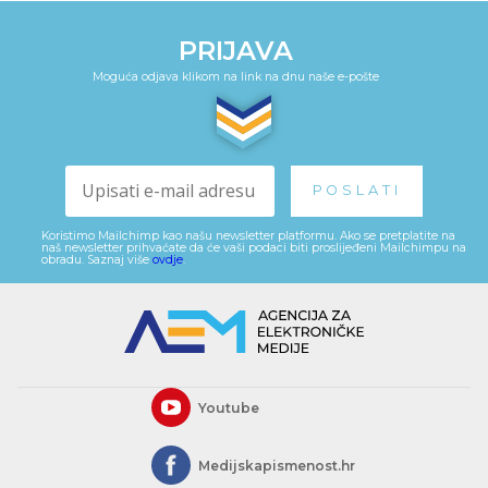
PRIJAVA
Moguća odjava klikom na link na dnu naše e-pošte
Koristimo Mailchimp kao našu newsletter platformu. Ako se pretplatite na
naš newsletter prihvaćate da će vaši podaci biti proslijeđeni Mailchimpu na
obradu. Saznaj više
ovdje
.
Youtube
Medijskapismenost.hr