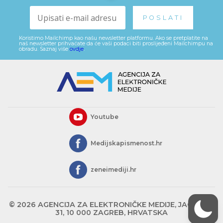
Koristimo Mailchimp kao našu newsletter platformu. Ako se pretplatite na
naš newsletter prihvaćate da će vaši podaci biti proslijeđeni Mailchimpu na
obradu. Saznaj više
ovdje
.
Youtube
Medijskapismenost.hr
zeneimediji.hr
© 2026 AGENCIJA ZA ELEKTRONIČKE MEDIJE, JAGIĆEVA
31, 10 000 ZAGREB, HRVATSKA