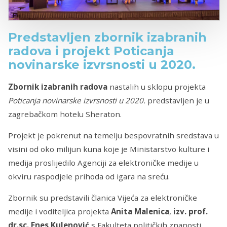
Predstavljen zbornik izabranih
radova i projekt Poticanja
novinarske izvrsnosti u 2020.
Zbornik izabranih radova
nastalih u sklopu projekta
Poticanja novinarske izvrsnosti u 2020.
predstavljen je u
zagrebačkom hotelu Sheraton.
Projekt je pokrenut na temelju bespovratnih sredstava u
visini od oko milijun kuna koje je Ministarstvo kulture i
medija proslijedilo Agenciji za elektroničke medije u
okviru raspodjele prihoda od igara na sreću.
Zbornik su predstavili članica Vijeća za elektroničke
medije i voditeljica projekta
Anita Malenica
,
izv. prof.
dr.sc. Enes Kulenović
s Fakulteta političkih znanosti,