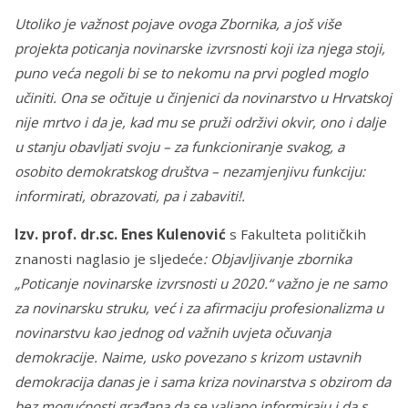
Utoliko je važnost pojave ovoga Zbornika, a još više
projekta poticanja novinarske izvrsnosti koji iza njega stoji,
puno veća negoli bi se to nekomu na prvi pogled moglo
učiniti. Ona se očituje u činjenici da novinarstvo u Hrvatskoj
nije mrtvo i da je, kad mu se pruži održivi okvir, ono i dalje
u stanju obavljati svoju – za funkcioniranje svakog, a
osobito demokratskog društva – nezamjenjivu funkciju:
informirati, obrazovati, pa i zabaviti!.
Izv. prof. dr.sc. Enes Kulenović
s Fakulteta političkih
znanosti naglasio je sljedeće
: Objavljivanje zbornika
„Poticanje novinarske izvrsnosti u 2020.“ važno je ne samo
za novinarsku struku, već i za afirmaciju profesionalizma u
novinarstvu kao jednog od važnih uvjeta očuvanja
demokracije. Naime, usko povezano s krizom ustavnih
demokracija danas je i sama kriza novinarstva s obzirom da
bez mogućnosti građana da se valjano informiraju i da s