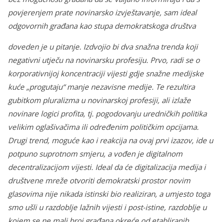
povjerenjem prate novinarsko izvještavanje, sam ideal
odgovornih građana kao stupa demokratskoga društva
doveden je u pitanje. Izdvojio bi dva snažna trenda koji
negativni utječu na novinarsku profesiju. Prvo, radi se o
korporativnijoj koncentraciji vijesti gdje snažne medijske
kuće „progutaju“ manje nezavisne medije. Te rezultira
gubitkom pluralizma u novinarskoj profesiji, ali izlaže
novinare logici profita, tj. pogodovanju uredničkih politika
velikim oglašivačima ili određenim političkim opcijama.
Drugi trend, moguće kao i reakcija na ovaj prvi izazov, ide u
potpuno suprotnom smjeru, a vođen je digitalnom
decentralizacijom vijesti. Ideal da će digitalizacija medija i
društvene mreže otvoriti demokratski prostor novim
glasovima nije nikada istinski bio realiziran, a umjesto toga
smo ušli u razdoblje lažnih vijesti i post-istine, razdoblje u
kojem se ne mali broj građana okreće od etabliranih