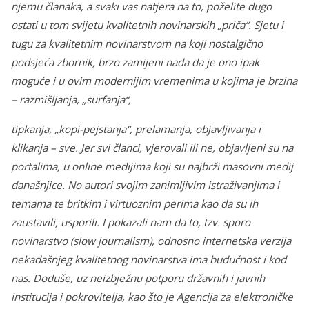
njemu članaka, a svaki vas natjera na to, poželite dugo
ostati u tom svijetu kvalitetnih novinarskih „priča“. Sjetu i
tugu za kvalitetnim novinarstvom na koji nostalgično
podsjeća zbornik, brzo zamijeni nada da je ono ipak
moguće i u ovim modernijim vremenima u kojima je brzina
– razmišljanja, „surfanja“,
tipkanja, „kopi-pejstanja“, prelamanja, objavljivanja i
klikanja – sve. Jer svi članci, vjerovali ili ne, objavljeni su na
portalima, u online medijima koji su najbrži masovni medij
današnjice. No autori svojim zanimljivim istraživanjima i
temama te britkim i virtuoznim perima kao da su ih
zaustavili, usporili. I pokazali nam da to, tzv. sporo
novinarstvo (slow journalism), odnosno internetska verzija
nekadašnjeg kvalitetnog novinarstva ima budućnost i kod
nas. Doduše, uz neizbježnu potporu državnih i javnih
institucija i pokrovitelja, kao što je Agencija za elektroničke