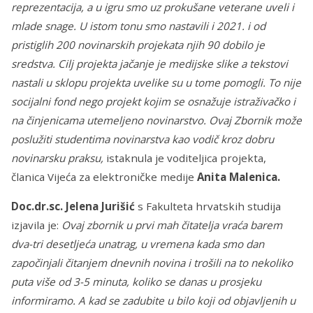
reprezentacija, a u igru smo uz prokušane veterane uveli i
mlade snage. U istom tonu smo nastavili i 2021. i od
pristiglih 200 novinarskih projekata njih 90 dobilo je
sredstva. Cilj projekta jačanje je medijske slike a tekstovi
nastali u sklopu projekta uvelike su u tome pomogli. To nije
socijalni fond nego projekt kojim se osnažuje istraživačko i
na činjenicama utemeljeno novinarstvo. Ovaj Zbornik može
poslužiti studentima novinarstva kao vodič kroz dobru
novinarsku praksu,
istaknula je voditeljica projekta,
članica Vijeća za elektroničke medije
Anita Malenica.
Doc.dr.sc. Jelena Jurišić
s Fakulteta hrvatskih studija
izjavila je:
Ovaj zbornik u prvi mah čitatelja vraća barem
dva-tri desetljeća unatrag, u vremena kada smo dan
započinjali čitanjem dnevnih novina i trošili na to nekoliko
puta više od 3-5 minuta, koliko se danas u prosjeku
informiramo. A kad se zadubite u bilo koji od objavljenih u