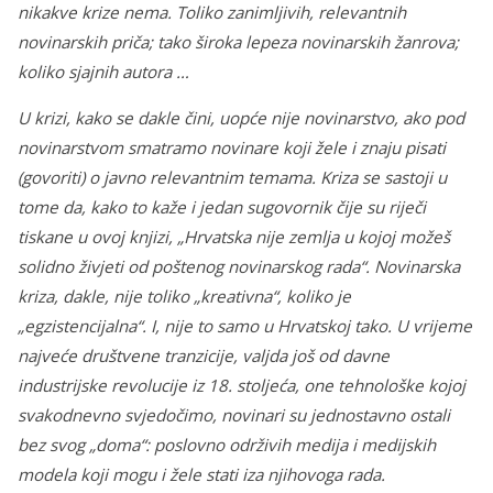
nikakve krize nema. Toliko zanimljivih, relevantnih
novinarskih priča; tako široka lepeza novinarskih žanrova;
koliko sjajnih autora …
U krizi, kako se dakle čini, uopće nije novinarstvo, ako pod
novinarstvom smatramo novinare koji žele i znaju pisati
(govoriti) o javno relevantnim temama. Kriza se sastoji u
tome da, kako to kaže i jedan sugovornik čije su riječi
tiskane u ovoj knjizi, „Hrvatska nije zemlja u kojoj možeš
solidno živjeti od poštenog novinarskog rada“. Novinarska
kriza, dakle, nije toliko „kreativna“, koliko je
„egzistencijalna“. I, nije to samo u Hrvatskoj tako. U vrijeme
najveće društvene tranzicije, valjda još od davne
industrijske revolucije iz 18. stoljeća, one tehnološke kojoj
svakodnevno svjedočimo, novinari su jednostavno ostali
bez svog „doma“: poslovno održivih medija i medijskih
modela koji mogu i žele stati iza njihovoga rada.