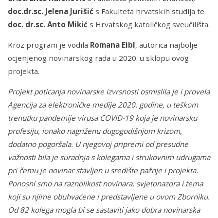
doc.dr.sc. Jelena Jurišić
s Fakulteta hrvatskih studija te
doc. dr.sc. Anto Mikić
s Hrvatskog katoličkog sveučilišta.
Kroz program je vodila
Romana Eibl
, autorica najbolje
ocjenjenog novinarskog rada u 2020. u sklopu ovog
projekta.
Projekt poticanja novinarske izvrsnosti osmislila je i provela
Agencija za elektroničke medije 2020. godine, u teškom
trenutku pandemije virusa COVID-19 koja je novinarsku
profesiju, ionako nagriženu dugogodišnjom krizom,
dodatno pogoršala. U njegovoj pripremi od presudne
važnosti bila je suradnja s kolegama i strukovnim udrugama
pri čemu je novinar stavljen u središte pažnje i projekta.
Ponosni smo na raznolikost novinara, svjetonazora i tema
koji su njime obuhvaćene i predstavljene u ovom Zborniku.
Od 82 kolega mogla bi se sastaviti jako dobra novinarska