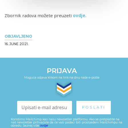
Zbornik radova možete preuzeti
ovdje.
OBJAVLJENO
16. JUNE 2021.
PRIJAVA
Moguća odjava klikom na link na dnu naše e-pošte
Koristimo Mailchimp kao našu newsletter platformu. Ako se pretplatite na
naš newsletter prihvaćate da će vaši podaci biti proslijeđeni Mailchimpu na
obradu. Saznaj više
ovdje
.