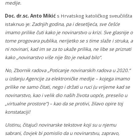
medije.
Doc. dr.sc. Anto Mikić
s Hrvatskog katoličkog sveučilišta
istaknuo je:
Zadnjih godina, pa i desetljeća, sve češće
imamo prilike čuti kako je novinarstvo u krizi. Sve glasnije o
tome progovara publika, nerijetko se s time slaže i struka, a
ni novinari, kad im se za to ukaže prilika, ne libe se priznati
kako „novinarstvo više nije što je nekad bilo“.
No, Zbornik radova „Poticanje novinarskih radova u 2020.“
u izdanju Agencije za elektroničke medije – kojega imamo
prilike ne samo čitati, nego i držati u ruci (u vrijeme kad se
novinarstvo, kao i velik dio naših života uopće, preselio u
„virtualne prostore“) – kao da se protivi, žilavo opire toj
konstataciji!
Uistinu, čitajući novinarske tekstove koji su u njemu
sabrani, čovjek bi pomislio da u novinarstvu, zapravo,