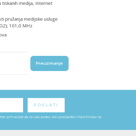
tiskanih medija, Internet
sti pružanja medijske usluge
-ZG2); 101,0 MHz
tova
Preuzimanje
ter prihvaćate da će vaši podaci biti proslijeđeni Mailchimpu na