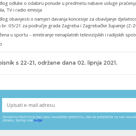
dlog odluke o odabiru ponude u predmetu nabave usluge praćenja 
la, TV i radio emisija
dlog obavijesti o namjeri davanja koncesije za obavljanje djelatno
a br. 05/21 za područje grada Zagreba i Zagrebačke županije (Z
žena u sportu – emitiranje nenaplatnih televizijskih i radijskih spo
o
isnik s 22-21, održane dana 02. lipnja 2021.
Koristimo Mailchimp kao našu newsletter platformu. Ako se pretplatite na naš newslet
obradu. Saznaj više
ovdje
.