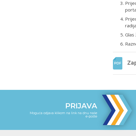
Prije
porta
Prije
radij
Glas 
Razn
Zap
PRIJAVA
Moguća odjava klikom na link na dnu naše
e-pošte