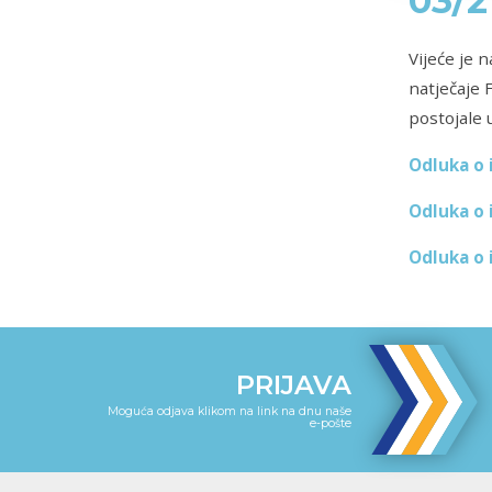
03/2
Vijeće je 
natječaje 
postojale 
Odluka o 
Odluka o 
Odluka o 
PRIJAVA
Moguća odjava klikom na link na dnu naše
e-pošte