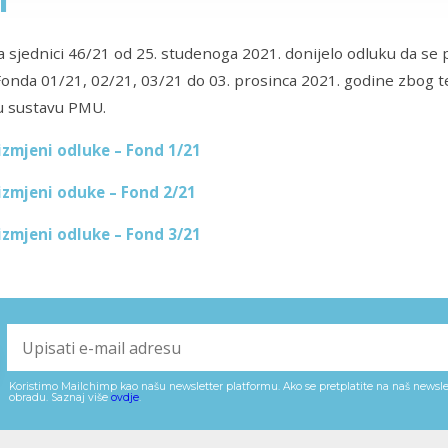
1
na sjednici 46/21 od 25. studenoga 2021. donijelo odluku da se 
Fonda 01/21, 02/21, 03/21 do 03. prosinca 2021. godine zbog 
u sustavu PMU.
izmjeni odluke – Fond 1/21
izmjeni oduke – Fond 2/21
izmjeni odluke – Fond 3/21
Koristimo Mailchimp kao našu newsletter platformu. Ako se pretplatite na naš newslet
obradu. Saznaj više
ovdje
.