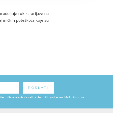
produljuje rok za prijave na
tehničkih poteškoća koje su
ter prihvaćate da će vaši podaci biti proslijeđeni Mailchimpu na