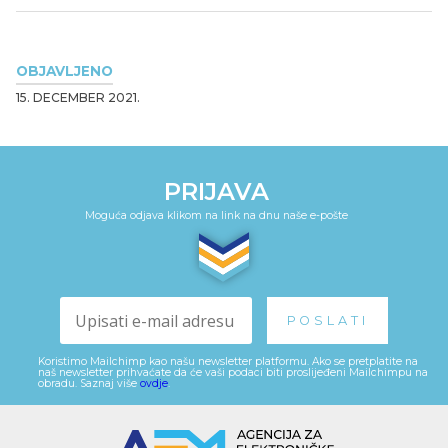
OBJAVLJENO
15. DECEMBER 2021.
PRIJAVA
Moguća odjava klikom na link na dnu naše e-pošte
Koristimo Mailchimp kao našu newsletter platformu. Ako se pretplatite na
naš newsletter prihvaćate da će vaši podaci biti proslijeđeni Mailchimpu na
obradu. Saznaj više
ovdje
.