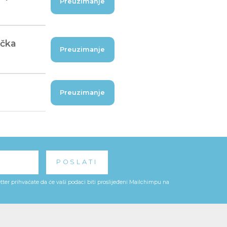
Preuzimanje
ačka
Preuzimanje
Preuzimanje
ter prihvaćate da će vaši podaci biti proslijeđeni Mailchimpu na