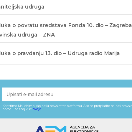
aniteljska udruga
uka o povratu sredstava Fonda 10. dio – Zagreb
vinska udruga – ZNA
uka o pravdanju 13. dio – Udruga radio Marija
Koristimo Mailchimp kao našu newsletter platformu. Ako se pretplatite na naš newslet
obradu. Saznaj više
ovdje
.