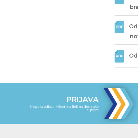
br
Odl
no
Odl
PRIJAVA
Moguća odjava klikom na link na dnu naše
e-pošte