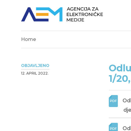
Home
Odlu
OBJAVLJENO
12. APRIL 2022.
1/20
Odl
dj
Odl