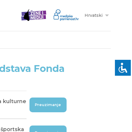
Hrvatski
edstava Fonda
a kulturne
Preuzimanje
 športska