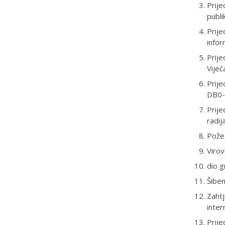
Prije
publi
Prij
info
Prije
Vijeć
Prije
DB0-
Prije
radij
Pože
Virov
dio 
Šiben
Zahtj
inte
Prije