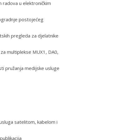
h radova u elektroničkim
ogradnje postojećeg
skih pregleda za djelatnike
+) za multiplekse MUX1, DA0,
sti pružanja medijske usluge
 usluga satelitom, kabelom i
publikacija