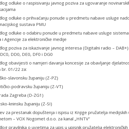
dlog odluke o raspisivanju javnog poziva za ugovaranje novinarski
kacijama
edlog odluke o prihvaćanju ponude u predmetu nabave usluge nad
rmacijskog sustava PMU
dlog odluke o odabiru ponude u predmetu nabave usluge sistemat
a i Agencije za elektroničke medije
dlog poziva za iskazivanje javnog interesa (Digitalni radio – DAB
DC0, DD0, DE0, DF0 i DG0
dlog obavijesti o namjeri davanja koncesije za obavljanje djelatno
a br. 01/22 za:
ško-slavonsku županiju (Z-PZ)
itičko-podravsku županiju (Z-VT)
grada Zagreba (D-ZG1)
sko-kninsku županiju (Z-SI)
ev za prestanak dopuštenja i ispisu iz Knjige pružatelja medijskih
rnetom – VOX Nogomet d.o.o. za kanal „HNTV“
dlog pravilnika o uvjetima za upis u upisnik pružatelja elektroničkih 