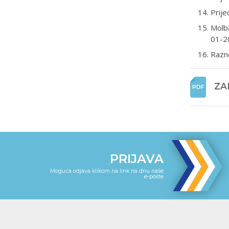
Prije
Molba
01-20
Razn
ZAP
PRIJAVA
Moguća odjava klikom na link na dnu naše
e-pošte