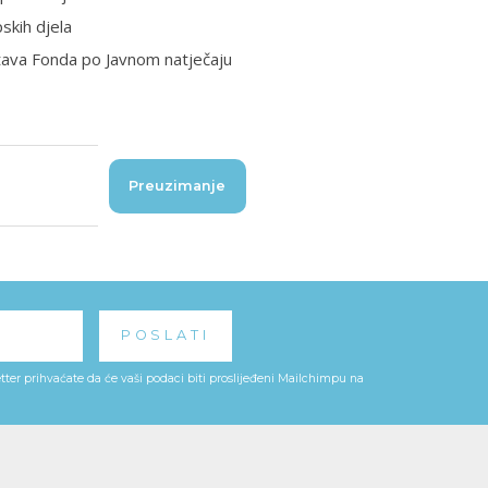
skih djela
stava Fonda po Javnom natječaju
Preuzimanje
ter prihvaćate da će vaši podaci biti proslijeđeni Mailchimpu na