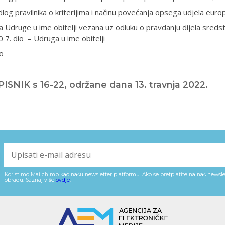
dlog pravilnika o kriterijima i načinu povećanja opsega udjela europ
 Udruge u ime obitelji vezana uz odluku o pravdanju dijela sred
 7. dio – Udruga u ime obitelji
o
ISNIK s 16-22, održane dana 13. travnja 2022.
Koristimo Mailchimp kao našu newsletter platformu. Ako se pretplatite na naš newslet
obradu. Saznaj više
ovdje
.