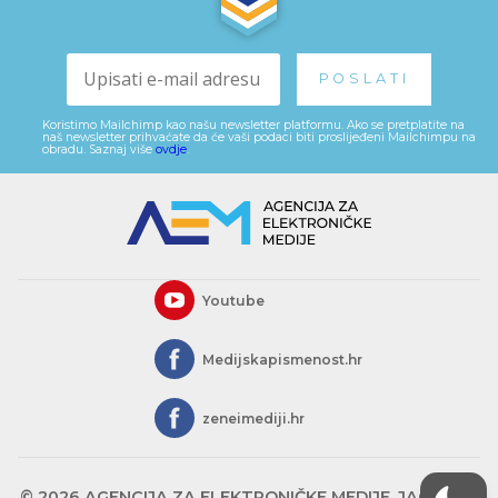
Koristimo Mailchimp kao našu newsletter platformu. Ako se pretplatite na
naš newsletter prihvaćate da će vaši podaci biti proslijeđeni Mailchimpu na
obradu. Saznaj više
ovdje
.
Youtube
Medijskapismenost.hr
zeneimediji.hr
© 2026 AGENCIJA ZA ELEKTRONIČKE MEDIJE, JAGIĆEVA