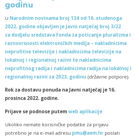
godinu
U
Narodnim novinama broj 134
od 16. studenoga
2022. godine
objavljen je Javni natječaj broj 3/22
za dodjelu sredstava Fonda za poticanje pluralizma i
raznovrsnosti elektroničkih medija – nakladnicima
neprofitne televizije i nakladnicima televizije na
lokalnoj i regionalnoj razini te nakladnicima
neprofitnog radija i nakladnicima radija na lokalnoj i
regionalnoj razini za 2023. godinu
(državne potpore).
Rok za dostavu ponuda na Javni natječaj je 16.
prosinca 2022. godine.
Prijave se podnose putem
web aplikacije
Ukoliko nemate korisničke podatke za prijavu
potrebno je na e-mail adresu
pmu@a
em.h
r
poslati