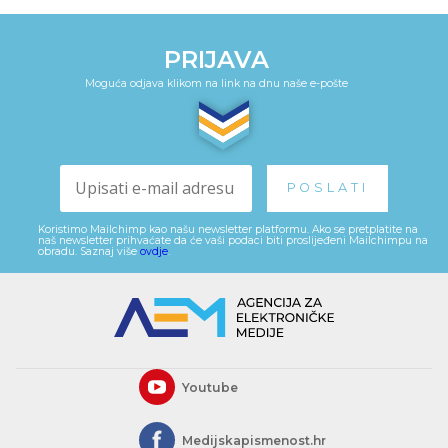
PRIJAVA
Moguća odjava klikom na link na dnu naše e-pošte
Koristimo Mailchimp kao našu newsletter platformu. Ako se pretplatite na
naš newsletter prihvaćate da će vaši podaci biti proslijeđeni Mailchimpu na
obradu. Saznaj više
ovdje
.
Youtube
Medijskapismenost.hr