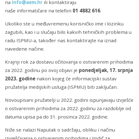
na
info@aem.hr
ili kontaktiraju
naše informatičare na telefon
01 4882 616
.
Ukoliko ste u međuvremenu korisničko ime i lozinku
zagubili, kao i u slučaju bilo kakvih tehničkih problema u
radu ISPMU-a, također nas kontaktirajte na iznad
navedene načine.
Krajnji rok za dostavu očitovanja o ostvarenim prihodima
za 2022. godinu po ovoj objavi je
ponedjeljak, 17.
srpnja
2023. godine
nakon kojeg će informacijski sustav
pružatelja medijskih usluga (ISPMU) biti zaključan.
Novoupisani pružatelji u 2022. godini ispunjavaju izvješće
o ostvarenim prihodima za 2022. godinu za razdoblje od
datuma upisa pa do 31. prosinca 2022. godine.
Niže se nalazi Naputak o sadržaju, obliku i načinu
izvješćivanja o ostvarenim prihodima i Vodič za