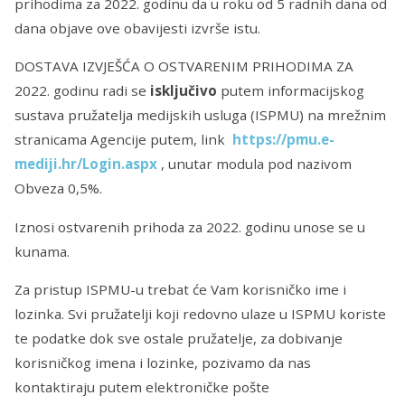
prihodima za 2022. godinu da u roku od 5 radnih dana od
dana objave ove obavijesti izvrše istu.
DOSTAVA IZVJEŠĆA O OSTVARENIM PRIHODIMA ZA
2022. godinu radi se
isključivo
putem informacijskog
sustava pružatelja medijskih usluga (ISPMU) na mrežnim
stranicama Agencije putem, link
https://pmu.e-
mediji.hr/Login.aspx
, unutar modula pod nazivom
Obveza 0,5%.
Iznosi ostvarenih prihoda za 2022. godinu unose se u
kunama.
Za pristup ISPMU-u trebat će Vam korisničko ime i
lozinka. Svi pružatelji koji redovno ulaze u ISPMU koriste
te podatke dok sve ostale pružatelje, za dobivanje
korisničkog imena i lozinke, pozivamo da nas
kontaktiraju putem elektroničke pošte