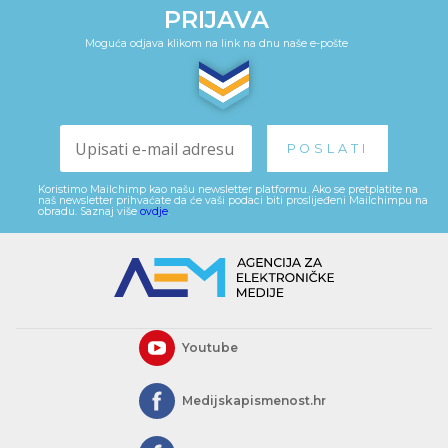
PRIJAVA
Moguća odjava klikom na link na dnu naše e-pošte
Koristimo Mailchimp kao našu newsletter platformu. Ako se pretplatite na
naš newsletter prihvaćate da će vaši podaci biti proslijeđeni Mailchimpu na
obradu. Saznaj više
ovdje
.
Youtube
Medijskapismenost.hr