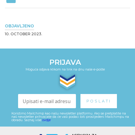
OBJAVLJENO
10. OCTOBER 2023.
PRIJAVA
Moguća odjava klikom na link na dnu naše e-pošte
Koristimo Mailchimp kao našu newsletter platformu. Ako se pretplatite na
naš newsletter prihvaćate da će vaši podaci biti proslijeđeni Mailchimpu na
obradu. Saznaj više
ovdje
.