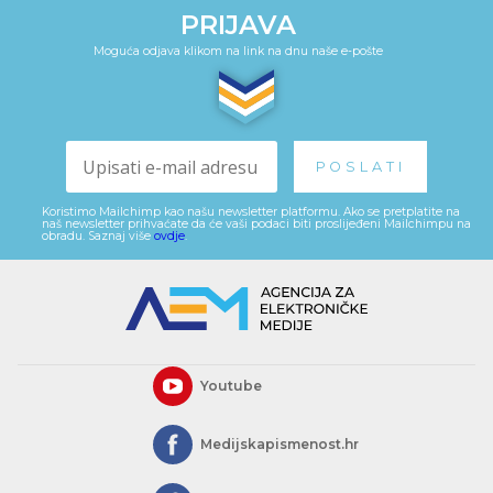
PRIJAVA
Moguća odjava klikom na link na dnu naše e-pošte
Koristimo Mailchimp kao našu newsletter platformu. Ako se pretplatite na
naš newsletter prihvaćate da će vaši podaci biti proslijeđeni Mailchimpu na
obradu. Saznaj više
ovdje
.
Youtube
Medijskapismenost.hr