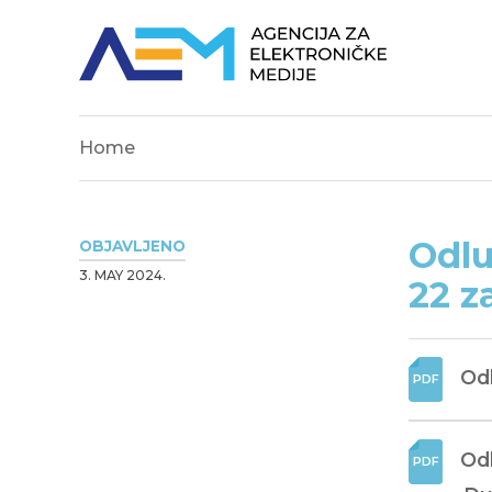
Home
Odlu
OBJAVLJENO
3. MAY 2024.
22 z
Odl
Odl