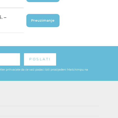
. –
Preuzimanje
ter prihvaćate da će vaši podaci biti proslijeđeni Mailchimpu na