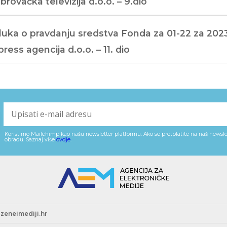
brovačka televizija d.o.o. – 9.dio
uka o pravdanju sredstva Fonda za 01-22 za 2023
ress agencija d.o.o. – 11. dio
Koristimo Mailchimp kao našu newsletter platformu. Ako se pretplatite na naš newslet
obradu. Saznaj više
ovdje
.
zeneimediji.hr