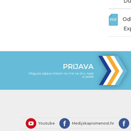
Du
Odl
Exp
PRIJAVA
Moguća odjava klikom na link na dnu naše
e-pošte
Youtube
Medijskapismenost.hr