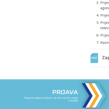
Prije
agenc
Prije
Prije
televi
Prije
Razn
Zap
PRIJAVA
Moguća odjava klikom na link na dnu naše
e-pošte