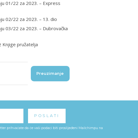
aju 01/22 za 2023. – Express
ju 02/22 za 2023. – 13. dio
aju 03/22 za 2023. – Dubrovačka
iz Knjige pružatelja
Preuzimanje
ter prihvaćate da će vaši podaci biti proslijeđeni Mailchimpu na