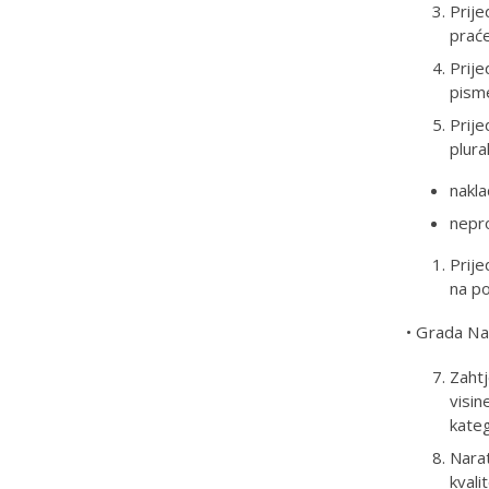
Prije
praće
Prije
pism
Prije
plura
nakla
nepro
Prije
na po
• Grada Na
Zahtj
visin
kateg
Narat
kvali