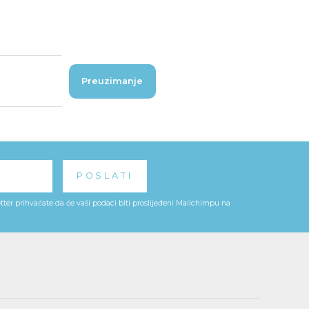
Preuzimanje
ter prihvaćate da će vaši podaci biti proslijeđeni Mailchimpu na