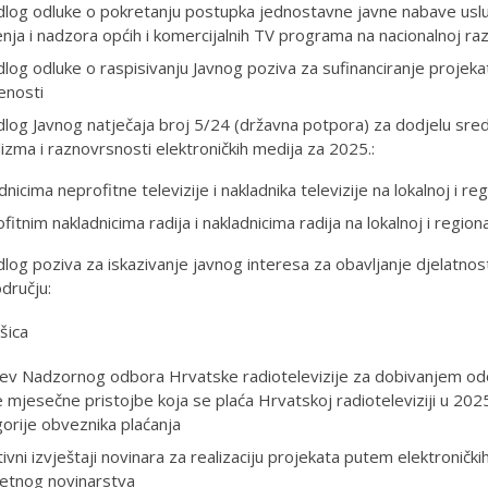
dlog odluke o pokretanju postupka jednostavne javne nabave uslug
nja i nadzora općih i komercijalnih TV programa na nacionalnoj raz
dlog odluke o raspisivanju Javnog poziva za sufinanciranje projek
enosti
dlog Javnog natječaja broj 5/24 (državna potpora) za dodjelu sre
lizma i raznovrsnosti elektroničkih medija za 2025.:
dnicima neprofitne televizije i nakladnika televizije na lokalnoj i reg
fitnim nakladnicima radija i nakladnicima radija na lokalnoj i regiona
dlog poziva za iskazivanje javnog interesa za obavljanje djelatnos
dručju:
šica
ev Nadzornog odbora Hrvatske radiotelevizije za dobivanjem odo
e mjesečne pristojbe koja se plaća Hrvatskoj radioteleviziji u 20
orije obveznika plaćanja
ivni izvještaji novinara za realizaciju projekata putem elektroničkih
tetnog novinarstva