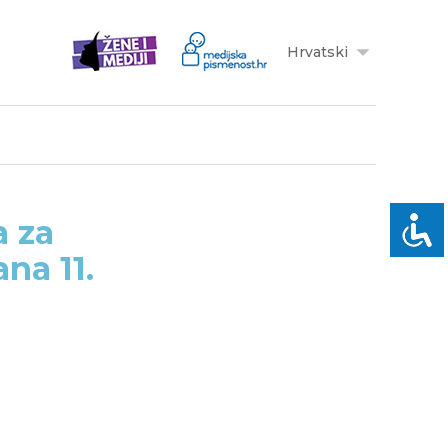
Hrvatski
a za
na 11.