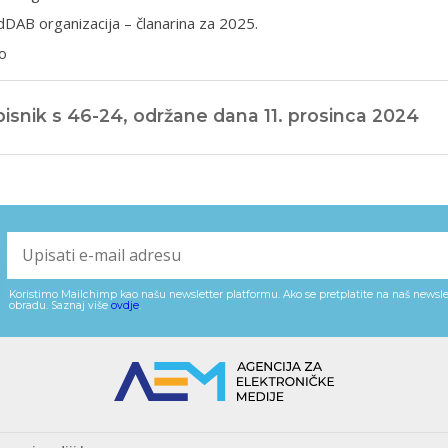
DAB organizacija – članarina za 2025.
o
isnik s 46-24, održane dana 11. prosinca 2024
Koristimo Mailchimp kao našu newsletter platformu. Ako se pretplatite na naš newslet
obradu. Saznaj više
ovdje
.