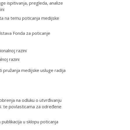
e ispitivanja, pregleda, analize
ini
ata na temu poticanja medijske
dstava Fonda za poticanje
ionalnoj razini
lnoj razini
ti pružanja medijske usluge radija
brenja na odluku o utvrđivanju
25. te povlasticama za određene
 publikacija u sklopu poticanja