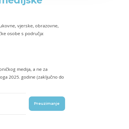
 medijske
rukovne, vjerske, obrazovne,
ičke osobe s područja:
roničkog medija, a ne za
noga 2025. godine (zaključno do
Preuzimanje