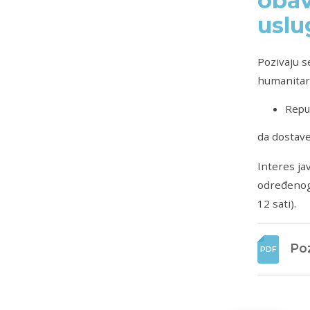
obav
uslu
Pozivaju s
humanitarn
Repub
da dostave
Interes ja
određenog 
12 sati).
Poz