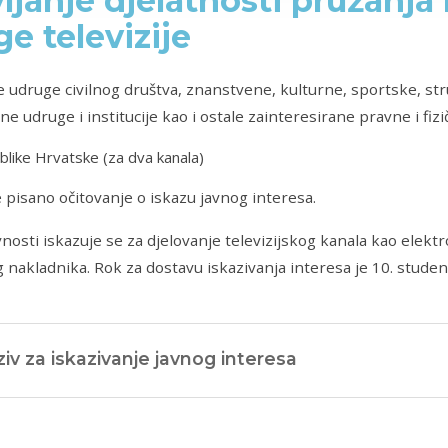
ljanje djelatnosti pružanja
ge televizije
e udruge civilnog društva, znanstvene, kulturne, sportske, st
e udruge i institucije kao i ostale zainteresirane pravne i fiz
like Hrvatske (za dva kanala)
 pisano očitovanje o iskazu javnog interesa.
vnosti iskazuje se za djelovanje televizijskog kanala kao elekt
nakladnika. Rok za dostavu iskazivanja interesa je 10. stude
iv za iskazivanje javnog interesa