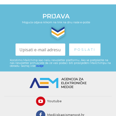
PRIJAVA
Moguća odjava klikom na link na dnu naše e-pošte
Koristimo Mailchimp kao našu newsletter platformu. Ako se pretplatite na
naš newsletter prihvaćate da će vaši podaci biti proslijeđeni Mailchimpu na
obradu. Saznaj više
ovdje
.
Youtube
Medijskapismenost.hr