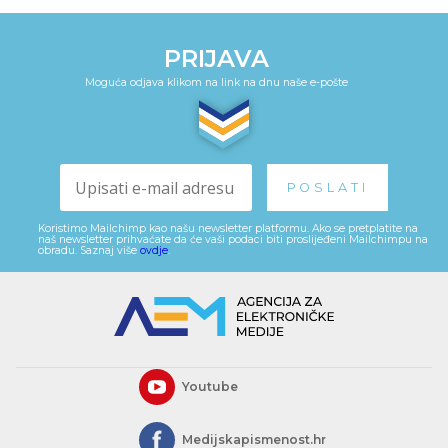
PRIJAVA
Moguća odjava klikom na link na dnu naše e-pošte
Koristimo Mailchimp kao našu newsletter platformu. Ako se pretplatite na
naš newsletter prihvaćate da će vaši podaci biti proslijeđeni Mailchimpu na
obradu. Saznaj više
ovdje
.
Youtube
Medijskapismenost.hr