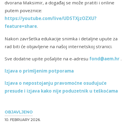
dvorana Maksimir, a događaj se može pratiti i online
putem poveznice:
https://youtube.com/live/UDSTXjzOZXU?
feature=share
.
Nakon završetka edukacije snimka i detaljne upute za
rad biti će objavljene na našoj internetskoj stranici.
Sve dodatne upite pošaljite na e-adresu
fond@aem.hr
.
Izjava o primljenim potporama
Izjava o nepostojanju pravomoćne osuđujuće
presude i izjava kako nije poduzetnik u teškoćama
OBJAVLJENO
10. FEBRUARY 2026.