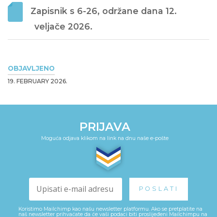
Zapisnik s 6-26, održane dana 12. 
veljače 2026. 
OBJAVLJENO
19. FEBRUARY 2026.
PRIJAVA
Moguća odjava klikom na link na dnu naše e-pošte
Koristimo Mailchimp kao našu newsletter platformu. Ako se pretplatite na
naš newsletter prihvaćate da će vaši podaci biti proslijeđeni Mailchimpu na