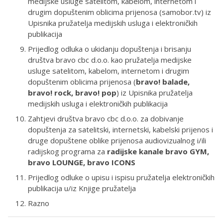
medijske usluge satelitom, kabelom, internetom i
drugim dopuštenim oblicima prijenosa (samobor.tv) iz
Upisnika pružatelja medijskih usluga i elektroničkih
publikacija
Prijedlog odluka o ukidanju dopuštenja i brisanju
društva bravo cbc d.o.o. kao pružatelja medijske
usluge satelitom, kabelom, internetom i drugim
dopuštenim oblicima prijenosa (
bravo! balade,
bravo! rock, bravo! pop
) iz Upisnika pružatelja
medijskih usluga i elektroničkih publikacija
Zahtjevi društva bravo cbc d.o.o. za dobivanje
dopuštenja za satelitski, internetski, kabelski prijenos i
druge dopuštene oblike prijenosa audiovizualnog i/ili
radijskog programa za
radijske kanale bravo GYM,
bravo LOUNGE, bravo ICONS
Prijedlog odluke o upisu i ispisu pružatelja elektroničkih
publikacija u/iz Knjige pružatelja
Razno