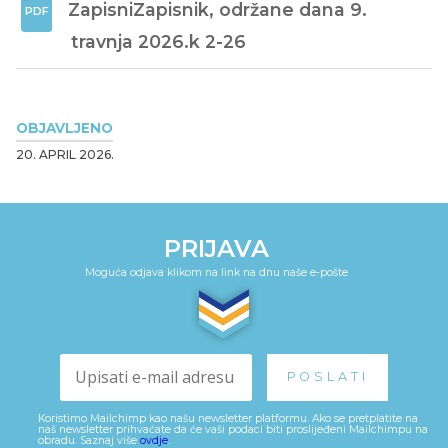
ZapisniZapisnik, održane dana 9. 
travnja 2026.k 2-26
OBJAVLJENO
20. APRIL 2026.
PRIJAVA
Moguća odjava klikom na link na dnu naše e-pošte
Koristimo Mailchimp kao našu newsletter platformu. Ako se pretplatite na
naš newsletter prihvaćate da će vaši podaci biti proslijeđeni Mailchimpu na
obradu. Saznaj više
ovdje
.