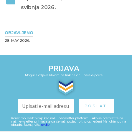
svibnja 2026. 
OBJAVLJENO
28. MAY 2026.
PRIJAVA
Moguća odjava klikom na link na dnu naše e-pošte
Koristimo Mailchimp kao našu newsletter platformu. Ako se pretplatite na
naš newsletter prihvaćate da će vaši podaci biti proslijeđeni Mailchimpu na
obradu. Saznaj više
ovdje
.