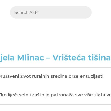
jela Mlinac – Vrišteća tišina
Društveni život ruralnih sredina drže entuzijasti
Tko liječi selo i zašto je patronaža sve više zlata v