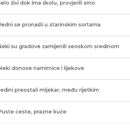
Selo živi dok ima školu, provjerili smo
Jedni se pronašli u starinskim sortama
Neki su gradove zamijenili seoskom sredinom
Neki donose namirnice i lijekove
Jedini preostali mljekar, među rijetkim
Puste ceste, prazne kuće