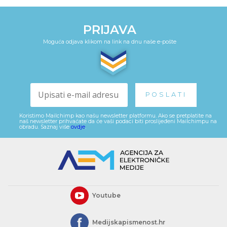
PRIJAVA
Moguća odjava klikom na link na dnu naše e-pošte
Koristimo Mailchimp kao našu newsletter platformu. Ako se pretplatite na
naš newsletter prihvaćate da će vaši podaci biti proslijeđeni Mailchimpu na
obradu. Saznaj više
ovdje
.
Youtube
Medijskapismenost.hr