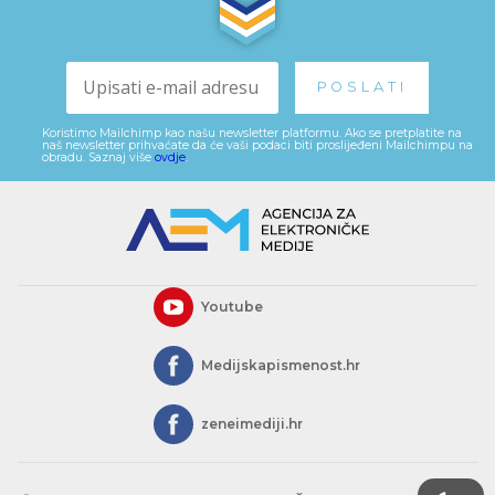
Koristimo Mailchimp kao našu newsletter platformu. Ako se pretplatite na
naš newsletter prihvaćate da će vaši podaci biti proslijeđeni Mailchimpu na
obradu. Saznaj više
ovdje
.
Youtube
Medijskapismenost.hr
zeneimediji.hr