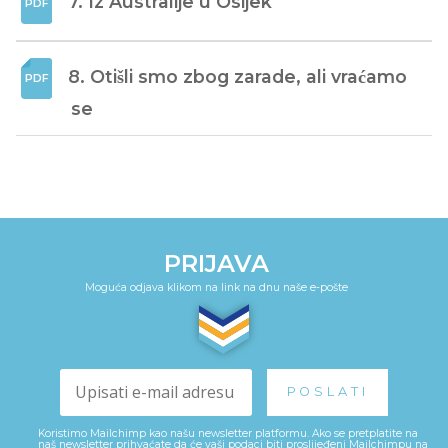
7. Iz Australije u Osijek
8. Otišli smo zbog zarade, ali vraćamo 
se
PRIJAVA
Moguća odjava klikom na link na dnu naše e-pošte
Koristimo Mailchimp kao našu newsletter platformu. Ako se pretplatite na
naš newsletter prihvaćate da će vaši podaci biti proslijeđeni Mailchimpu na