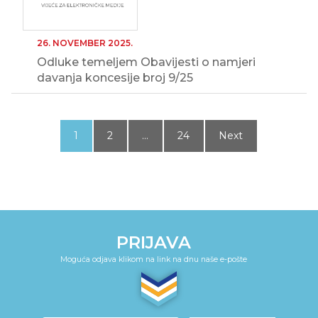
26. NOVEMBER 2025.
Odluke temeljem Obavijesti o namjeri
davanja koncesije broj 9/25
Posts
pagination
1
2
…
24
Next
PRIJAVA
Moguća odjava klikom na link na dnu naše e-pošte