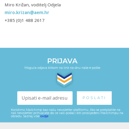
Miro Križan, voditelj Odjela
miro.krizan@aem.hr
+385 (0)1 488 2617
PRIJAVA
Moguća odjava klikom na link na dnu naše e-pošte
Koristimo Mailchimp kao našu newsletter platformu. Ako se pretplatite na
naš newsletter prihvaćate da će vaši podaci biti proslijeđeni Mailchimpu na
obradu. Saznaj više
ovdje
.