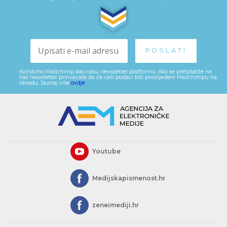
Koristimo Mailchimp kao našu newsletter platformu. Ako se pretplatite na
naš newsletter prihvaćate da će vaši podaci biti proslijeđeni Mailchimpu na
obradu. Saznaj više
ovdje
.
Youtube
Medijskapismenost.hr
zeneimediji.hr