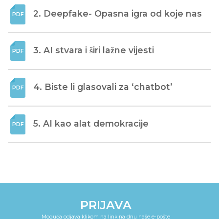
2. Deepfake- Opasna igra od koje nas
3. AI stvara i širi lažne vijesti
4. Biste li glasovali za ‘chatbot’
5. AI kao alat demokracije
PRIJAVA
Moguća odjava klikom na link na dnu naše e-pošte