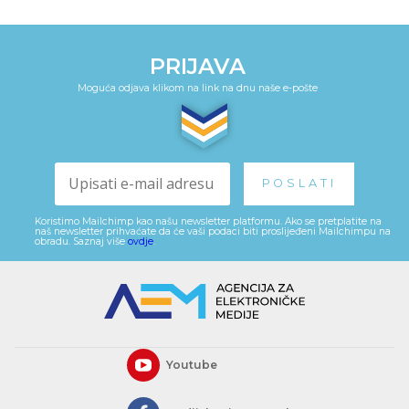
PRIJAVA
Moguća odjava klikom na link na dnu naše e-pošte
Koristimo Mailchimp kao našu newsletter platformu. Ako se pretplatite na
naš newsletter prihvaćate da će vaši podaci biti proslijeđeni Mailchimpu na
obradu. Saznaj više
ovdje
.
Youtube