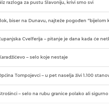
Niz razloga za pustu Slavoniju, krivi smo svi
Ilok, biser na Dunavu, najteže pogođen “bijelo
Županjska Cvelferija – pitanje je dana kada će ne
Karadžićevo – selo koje nestaje
Općina Tompojevci – u pet naselja živi 1.100 stano
Strošinci – selo na rubu granice polako ali sigurno