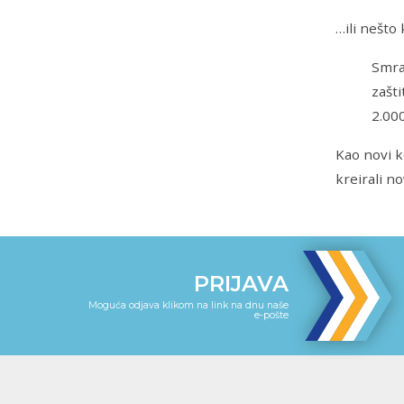
…ili nešto 
Smra
zašt
2.000
Kao novi k
kreirali no
PRIJAVA
Moguća odjava klikom na link na dnu naše
e-pošte