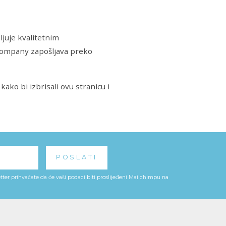
juje kvalitetnim
Company zapošljava preko
kako bi izbrisali ovu stranicu i
ter prihvaćate da će vaši podaci biti proslijeđeni Mailchimpu na