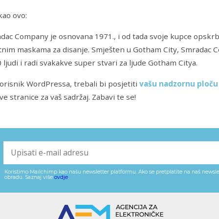
kao ovo:
dac Company je osnovana 1971., i od tada svoje kupce opskrbl
itnim maskama za disanje. Smješten u Gotham City, Smradac 
 ljudi i radi svakakve super stvari za ljude Gotham Citya.
orisnik WordPressa, trebali bi posjetiti
vašu nadzornu ploču
ve stranice za vaš sadržaj. Zabavi te se!
Koristimo Mailchimp kao našu newsletter platformu. Ako se pretplatite na naš newslet
obradu. Saznaj više
ovdje
.