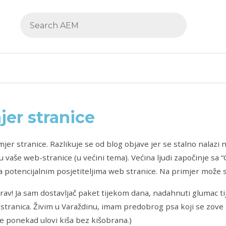
jer stranice
mjer stranice. Razlikuje se od blog objave jer se stalno nalazi 
u vaše web-stranice (u većini tema). Većina ljudi započinje sa 
a potencijalnim posjetiteljima web stranice. Na primjer može s
rav! Ja sam dostavljač paket tijekom dana, nadahnuti glumac ti
tranica. Živim u Varaždinu, imam predobrog psa koji se zove Fl
e ponekad ulovi kiša bez kišobrana.)