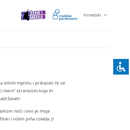
Hrvatski
na istom mjestu i prikazati će se
“O meni” stranicom koja ih
adržavati:
jekom noći i ovo je moja
oki i volim piña colada. (I