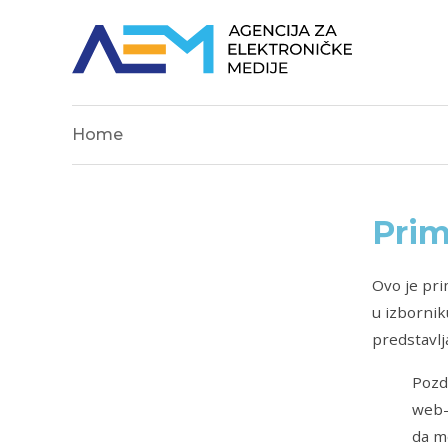
Home
Prim
Ovo je pri
u izbornik
predstavlj
Pozd
web-s
da m