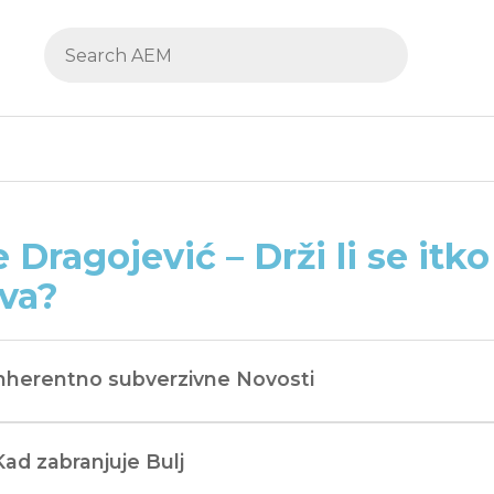
 Dragojević – Drži li se itk
va?
Inherentno subverzivne Novosti
Kad zabranjuje Bulj