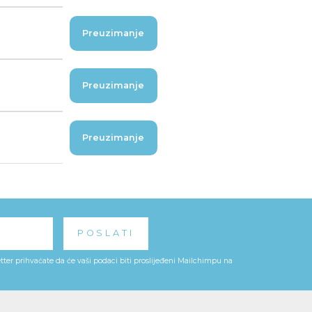
Preuzimanje
Preuzimanje
Preuzimanje
ter prihvaćate da će vaši podaci biti proslijeđeni Mailchimpu na