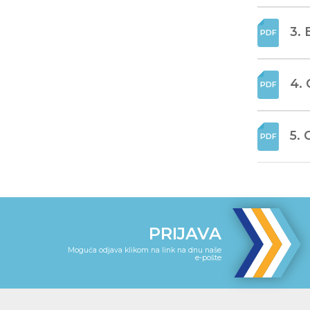
3.
4. 
5. 
PRIJAVA
Moguća odjava klikom na link na dnu naše
e-pošte