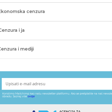
 Ekonomska cenzura
Cenzura i ja
Cenzura i mediji
Koristimo Mailchimp kao našu newsletter platformu. Ako se pretplatite na naš newslet
obradu. Saznaj više
ovdje
.