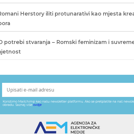
Romani Herstory iliti protunarativi kao mjesta krea
pora
O potrebi stvaranja – Romski feminizam i suvrem
jetnost
Koristimo Mailchimp kao našu newsletter platformu. Ako se pretplatite na naš newslet
obradu. Saznaj više
ovdje
.