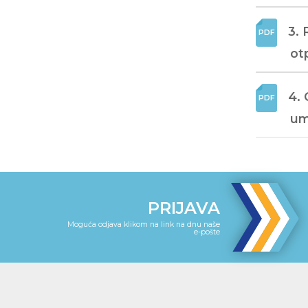
3. 
ot
4. 
um
PRIJAVA
Moguća odjava klikom na link na dnu naše
e-pošte