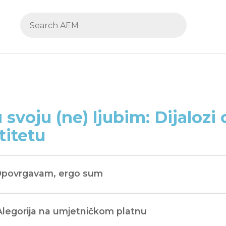
u svoju (ne) ljubim: Dijalozi
titetu
 Opovrgavam, ergo sum
Alegorija na umjetničkom platnu