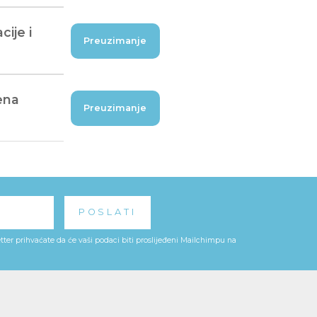
cije i
Preuzimanje
ena
Preuzimanje
ter prihvaćate da će vaši podaci biti proslijeđeni Mailchimpu na