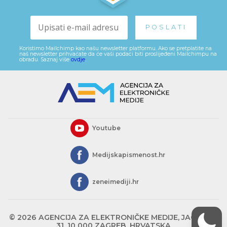
Koristimo Mailchimp kao našu newsletter platformu. Ako se pretplatite na
naš newsletter prihvaćate da će vaši podaci biti proslijeđeni Mailchimpu na
obradu. Saznaj više
ovdje
.
Youtube
Medijskapismenost.hr
zeneimediji.hr
© 2026 AGENCIJA ZA ELEKTRONIČKE MEDIJE, JAGIĆEVA
31, 10 000 ZAGREB, HRVATSKA