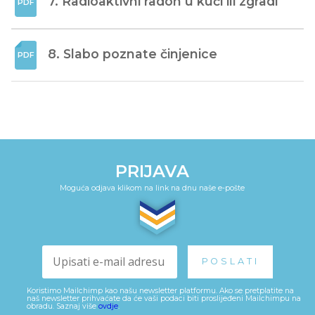
7. Radioaktivni radon u kući ili zgradi
8. Slabo poznate činjenice
PRIJAVA
Moguća odjava klikom na link na dnu naše e-pošte
Koristimo Mailchimp kao našu newsletter platformu. Ako se pretplatite na
naš newsletter prihvaćate da će vaši podaci biti proslijeđeni Mailchimpu na
obradu. Saznaj više
ovdje
.