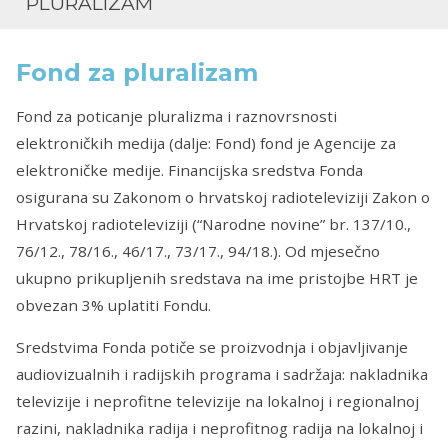
PLURALIZAM
Fond za pluralizam
Fond za poticanje pluralizma i raznovrsnosti
elektroničkih medija (dalje: Fond) fond je Agencije za
elektroničke medije. Financijska sredstva Fonda
osigurana su Zakonom o hrvatskoj radioteleviziji Zakon o
Hrvatskoj radioteleviziji (“Narodne novine” br. 137/10.,
76/12., 78/16., 46/17., 73/17., 94/18.). Od mjesečno
ukupno prikupljenih sredstava na ime pristojbe HRT je
obvezan 3% uplatiti Fondu.
Sredstvima Fonda potiče se proizvodnja i objavljivanje
audiovizualnih i radijskih programa i sadržaja: nakladnika
televizije i neprofitne televizije na lokalnoj i regionalnoj
razini, nakladnika radija i neprofitnog radija na lokalnoj i