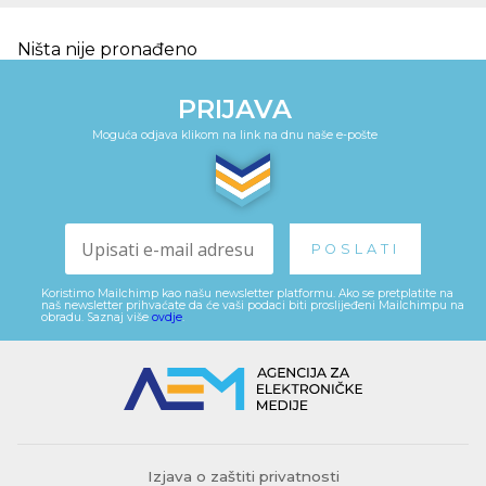
Ništa nije pronađeno
PRIJAVA
Moguća odjava klikom na link na dnu naše e-pošte
Koristimo Mailchimp kao našu newsletter platformu. Ako se pretplatite na
naš newsletter prihvaćate da će vaši podaci biti proslijeđeni Mailchimpu na
obradu. Saznaj više
ovdje
.
Izjava o zaštiti privatnosti