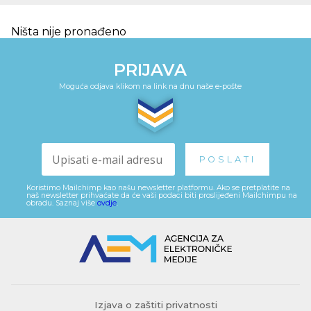
Ništa nije pronađeno
PRIJAVA
Moguća odjava klikom na link na dnu naše e-pošte
Koristimo Mailchimp kao našu newsletter platformu. Ako se pretplatite na
naš newsletter prihvaćate da će vaši podaci biti proslijeđeni Mailchimpu na
obradu. Saznaj više
ovdje
.
Izjava o zaštiti privatnosti