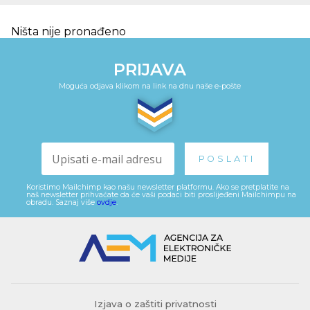
Ništa nije pronađeno
PRIJAVA
Moguća odjava klikom na link na dnu naše e-pošte
Koristimo Mailchimp kao našu newsletter platformu. Ako se pretplatite na
naš newsletter prihvaćate da će vaši podaci biti proslijeđeni Mailchimpu na
obradu. Saznaj više
ovdje
.
Izjava o zaštiti privatnosti