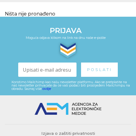
Ništa nije pronađeno
PRIJAVA
Moguća odjava klikom na link na dnu naše e-pošte
Koristimo Mailchimp kao našu newsletter platformu. Ako se pretplatite na
naš newsletter prihvaćate da će vaši podaci biti proslijeđeni Mailchimpu na
obradu. Saznaj više
ovdje
.
Izjava o zaštiti privatnosti