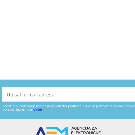
Koristimo Mailchimp kao našu newsletter platformu. Ako se pretplatite na naš newslet
obradu. Saznaj više
ovdje
.