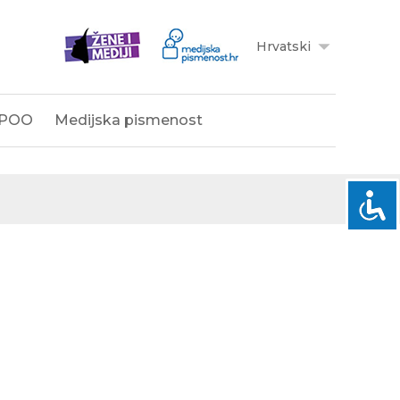
Hrvatski
POO
Medijska pismenost