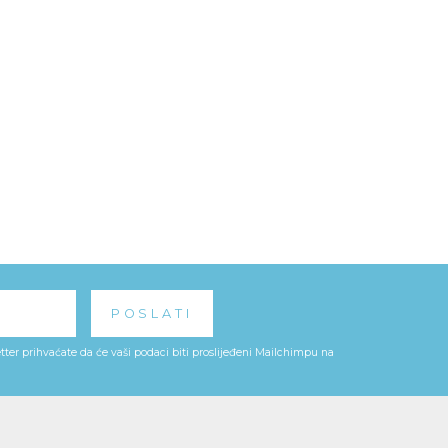
ter prihvaćate da će vaši podaci biti proslijeđeni Mailchimpu na