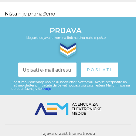
Ništa nije pronađeno
PRIJAVA
Moguća odjava klikom na link na dnu naše e-pošte
Koristimo Mailchimp kao našu newsletter platformu. Ako se pretplatite na
naš newsletter prihvaćate da će vaši podaci biti proslijeđeni Mailchimpu na
obradu. Saznaj više
ovdje
.
Izjava o zaštiti privatnosti