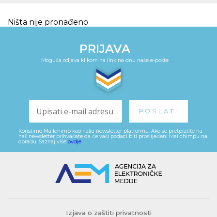
Ništa nije pronađeno
PRIJAVA
Moguća odjava klikom na link na dnu naše e-pošte
Koristimo Mailchimp kao našu newsletter platformu. Ako se pretplatite na
naš newsletter prihvaćate da će vaši podaci biti proslijeđeni Mailchimpu na
obradu. Saznaj više
ovdje
.
Izjava o zaštiti privatnosti