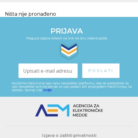
Ništa nije pronađeno
PRIJAVA
Moguća odjava klikom na link na dnu naše e-pošte
Koristimo Mailchimp kao našu newsletter platformu. Ako se pretplatite na
naš newsletter prihvaćate da će vaši podaci biti proslijeđeni Mailchimpu na
obradu. Saznaj više
ovdje
.
Izjava o zaštiti privatnosti